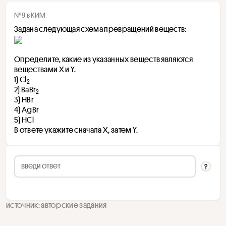
№9 в КИМ
Задана следующая схема превращений веществ: 
Определите, какие из указанных веществ являются 
веществами Х и Y.
1) Cl
2 
2) BaBr
2 
3) HBr 
4) AgBr
5) HCl
В ответе укажите сначала X, затем Y. 
источник: авторские задания