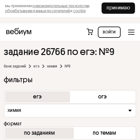
мы применяем
рекомендательные технологии,
принимаю
обрабатываем данные посетителей
и
cookie
войти
задание 26766 по егэ: №9
банк заданий
егэ
химия
№9
фильтры
егэ
огэ
химия
формат
по заданиям
по темам