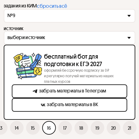
задания из КИМ
сбросить всё
№9
источник
выбери источник
бесплатный бот для
подготовки к ЕГЭ 2027
оформляй бессрочную подписку за 0 ₽
и регулярно получай материалы из наших
платных курсов
забрать материалы в Телеграм
забрать материалы в ВК
13
14
15
16
17
18
19
20
21