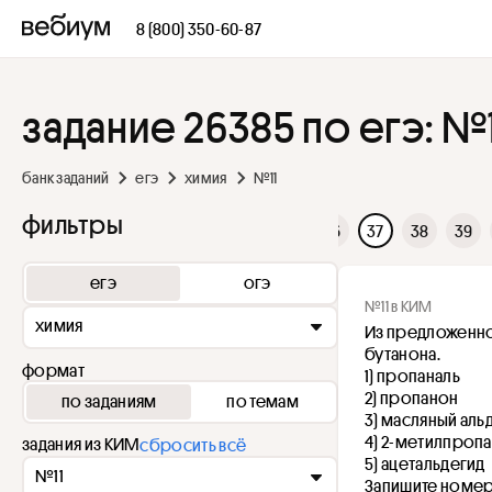
8 (800) 350-60-87
задание 26385 по егэ: №1
банк заданий
егэ
химия
№11
фильтры
29
30
31
32
33
34
35
36
37
38
39
егэ
огэ
№11 в КИМ
химия
Из предложенно
бутанона.
формат
1) пропаналь
2) пропанон
по заданиям
по темам
3) масляный аль
4) 2-метилпроп
задания из КИМ
сбросить всё
5) ацетальдегид
№11
Запишите номер(