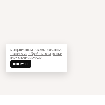
мы применяем
рекомендательные
технологии,
обрабатываем данные
посетителей
и
cookie
принимаю