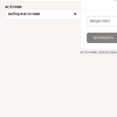
источник
выбери источник
проверить
источник: авторски