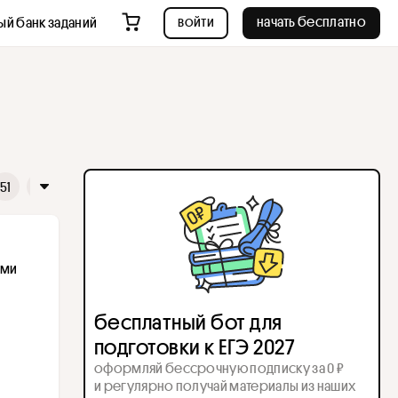
войти
начать бесплатно
ый банк заданий
51
52
ми 
бесплатный бот для
подготовки к ЕГЭ 2027
оформляй бессрочную подписку за 0 ₽
и регулярно получай материалы из наших