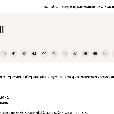
подобрать курс
преподаватели
открыт
1
40
41
42
43
44
45
46
47
48
49
50
го перечня выберите два вещества, которые являются изомера
дегид
аналь
а) верного(ых) ответ(а) без пробелов и запятых.