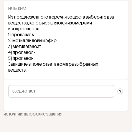
№11 в КИМ
Из предложенного перечня веществ выберите два 
вещества, которые являются изомерами 
изопропанола.
1) пропаналь 
2) метилэтиловый эфир 
3) метилэтаноат
4) пропанол-1 
5) пропанон 
Запишите в поле ответа номера выбранных 
веществ.
источник: авторские задания