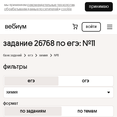
мы применяем
рекомендательные технологии,
принимаю
обрабатываем данные посетителей
и
cookie
войти
задание 26768 по егэ: №11
банк заданий
егэ
химия
№11
фильтры
егэ
огэ
химия
формат
по заданиям
по темам