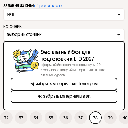
задания из КИМ
сбросить всё
№11
источник
выбери источник
бесплатный бот для
подготовки к ЕГЭ 2027
оформляй бессрочную подписку за 0 ₽
и регулярно получай материалы из наших
платных курсов
забрать материалы в Телеграм
забрать материалы в ВК
32
33
34
35
36
37
38
39
40