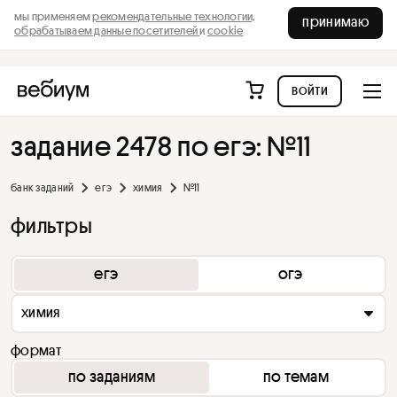
мы применяем
рекомендательные технологии,
принимаю
обрабатываем данные посетителей
и
cookie
войти
задание 2478 по егэ: №11
банк заданий
егэ
химия
№11
фильтры
егэ
огэ
химия
формат
по заданиям
по темам