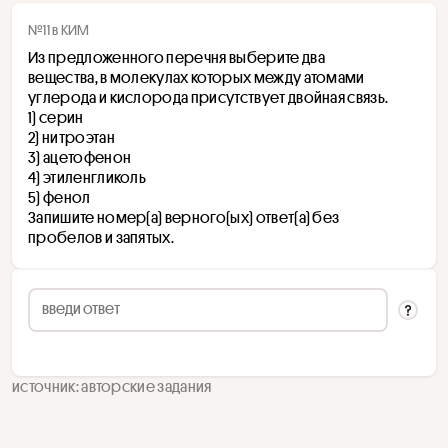
№11 в КИМ
Из предложенного перечня выберите два 
вещества, в молекулах которых между атомами 
углерода и кислорода присутствует двойная связь.
1) серин
2) нитроэтан
3) ацетофенон
4) этиленгликоль
5) фенол
Запишите номер(а) верного(ых) ответ(а) без 
пробелов и запятых.
источник: авторские задания