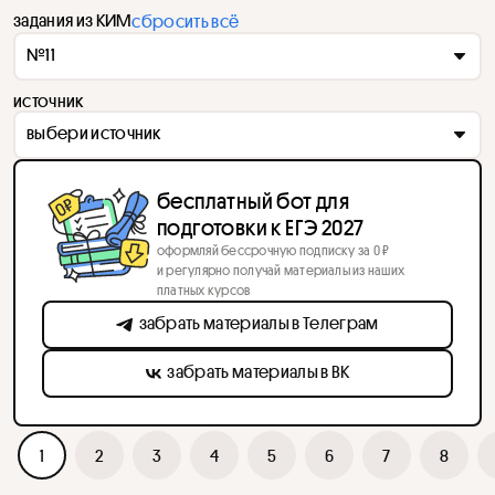
задания из КИМ
сбросить всё
№11
источник
выбери источник
бесплатный бот для
подготовки к ЕГЭ 2027
оформляй бессрочную подписку за 0 ₽
и регулярно получай материалы из наших
платных курсов
забрать материалы в Телеграм
забрать материалы в ВК
1
2
3
4
5
6
7
8