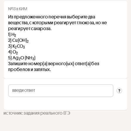
№13 в КИМ
Из предложенного перечня выберите два 
вещества, с которыми реагирует глюкоза, но не 
реагирует сахароза.
1) H
2
2) Cu(OH)
2 
3) K
CO
2
3
4) O
2
5) Ag
O (NH
)
2
3
Запишите номер(а) верного(ых) ответ(а) без 
пробелов и запятых.
источник: задания реального ЕГЭ