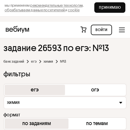
мы применяем
рекомендательные технологии,
принимаю
обрабатываем данные посетителей
и
cookie
войти
задание 26593 по егэ: №13
банк заданий
егэ
химия
№13
фильтры
егэ
огэ
химия
формат
по заданиям
по темам