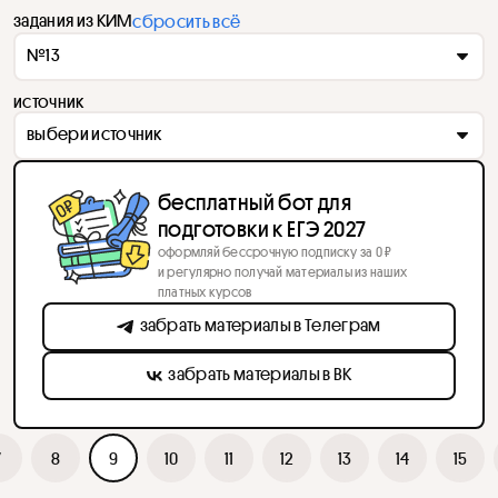
задания из КИМ
сбросить всё
№13
источник
выбери источник
бесплатный бот для
подготовки к ЕГЭ 2027
оформляй бессрочную подписку за 0 ₽
и регулярно получай материалы из наших
платных курсов
забрать материалы в Телеграм
забрать материалы в ВК
7
8
9
10
11
12
13
14
15