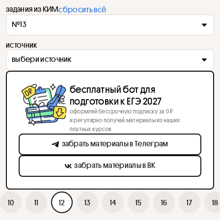
задания из КИМ
сбросить всё
№13
источник
выбери источник
бесплатный бот для
подготовки к ЕГЭ 2027
оформляй бессрочную подписку за 0 ₽
и регулярно получай материалы из наших
платных курсов
забрать материалы в Телеграм
забрать материалы в ВК
10
11
12
13
14
15
16
17
18