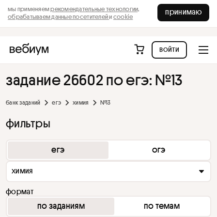
мы применяем
рекомендательные технологии,
принимаю
обрабатываем данные посетителей
и
cookie
войти
задание 26602 по егэ: №13
банк заданий
егэ
химия
№13
фильтры
егэ
огэ
химия
формат
по заданиям
по темам