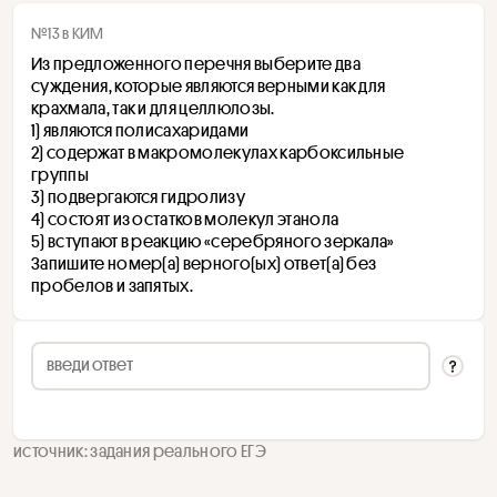
№13 в КИМ
Из предложенного перечня выберите два 
суждения, которые являются верными как для 
крахмала, так и для целлюлозы. 
1) являются полисахаридами 
2) содержат в макромолекулах карбоксильные 
группы 
3) подвергаются гидролизу 
4) состоят из остатков молекул этанола 
5) вступают в реакцию «серебряного зеркала» 
Запишите номер(а) верного(ых) ответ(а) без 
пробелов и запятых.
источник: задания реального ЕГЭ