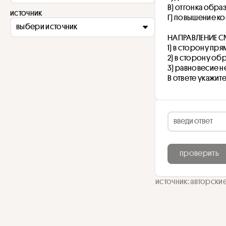
В) отгонка обр
источник
Г) повышение к
выбери источник
НАПРАВЛЕНИЕ 
1) в сторону пр
2) в сторону об
3) равновесие н
В ответе укажит
проверить
источник: авторски