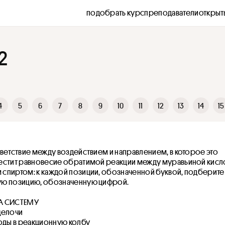
подобрать курс
преподаватели
открыт
2
4
5
6
7
8
9
10
11
12
13
14
15
ветствие между воздействием и направлением, в которое это 
естит равновесие обратимой реакции между муравьиной кисло
спиртом: к каждой позиции, обозначенной буквой, подберите 
ю позицию, обозначенную цифрой.
А СИСТЕМУ
щелочи
воды в реакционную колбу