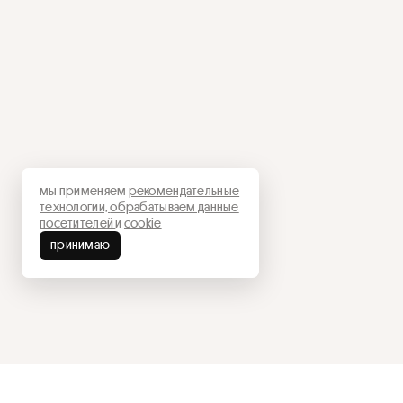
мы применяем
рекомендательные
технологии,
обрабатываем данные
посетителей
и
cookie
принимаю