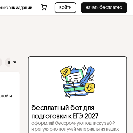
войти
начать бесплатно
ый банк заданий
16
17
18
19
20
21
22
23
24
25
26
той и 
бесплатный бот для
подготовки к ЕГЭ 2027
оформляй бессрочную подписку за 0 ₽
и регулярно получай материалы из наших