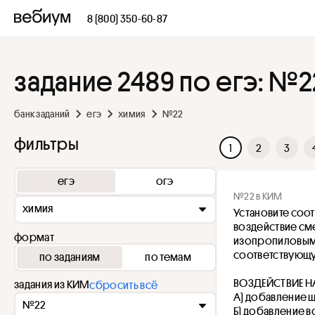
8 (800) 350-60-87
задание 2489 по егэ: №2
банк заданий
егэ
химия
№22
фильтры
1
2
3
егэ
огэ
№22 в КИМ
химия
Установите соот
воздействие см
формат
изопропиловым 
соответствующу
по заданиям
по темам
ВОЗДЕЙСТВИЕ Н
задания из КИМ
сбросить всё
А) добавление 
№22
Б) добавление 