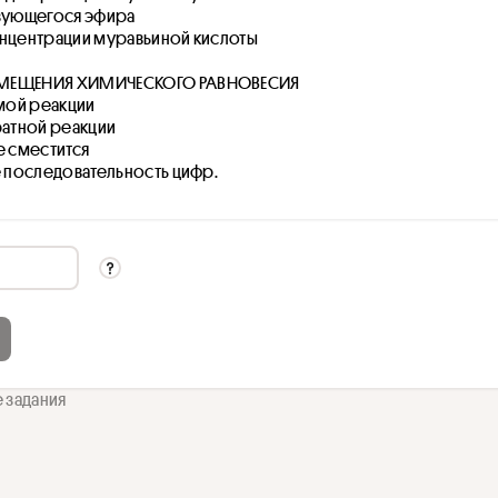
азующегося эфира
онцентрации муравьиной кислоты
СМЕЩЕНИЯ ХИМИЧЕСКОГО РАВНОВЕСИЯ
ямой реакции
ратной реакции
е сместится
е последовательность цифр.
е задания