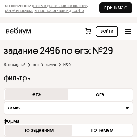
мы применяем
рекомендательные технологии,
принимаю
обрабатываем данные посетителей
и
cookie
войти
задание 2496 по егэ: №29
банк заданий
егэ
химия
№29
фильтры
егэ
огэ
химия
формат
по заданиям
по темам