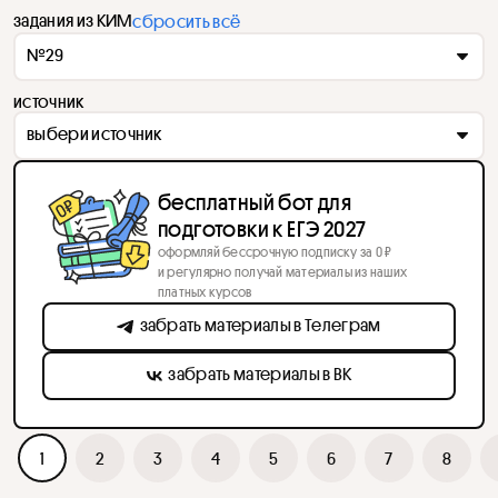
задания из КИМ
сбросить всё
№29
источник
выбери источник
бесплатный бот для
подготовки к ЕГЭ 2027
оформляй бессрочную подписку за 0 ₽
и регулярно получай материалы из наших
платных курсов
забрать материалы в Телеграм
забрать материалы в ВК
1
2
3
4
5
6
7
8