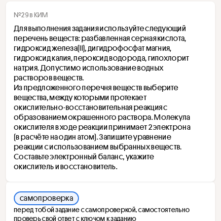
№29 в КИМ
Для выполнения задания используйте следующий 
перечень веществ: разбавленная серная кислота, 
гидроксид железа(II), дигидрофосфат магния, 
гидроксид калия, пероксид водорода, гипохлорит 
натрия. Допустимо использование водных 
растворов веществ. 
Из предложенного перечня веществ выберите 
вещества, между которыми протекает 
окислительно-восстановительная реакция с 
образованием окрашенного раствора. Молекула 
окислителя в ходе реакции принимает 2 электрона 
(в расчёте на один атом). Запишите уравнение 
реакции с использованием выбранных веществ. 
Составьте электронный баланс, укажите 
окислитель и восстановитель. 
самопроверка
перед тобой задание с самопроверкой, самостоятельно
проверь свой ответ с ключом к заданию