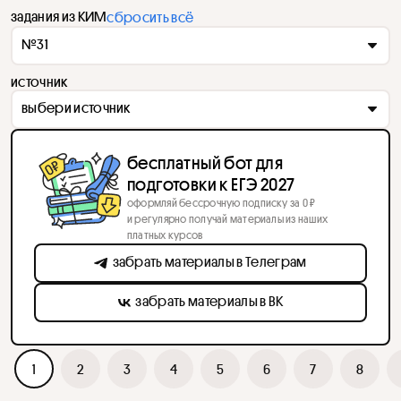
задания из КИМ
сбросить всё
№31
источник
выбери источник
бесплатный бот для
подготовки к ЕГЭ 2027
оформляй бессрочную подписку за 0 ₽
и регулярно получай материалы из наших
платных курсов
забрать материалы в Телеграм
забрать материалы в ВК
1
2
3
4
5
6
7
8