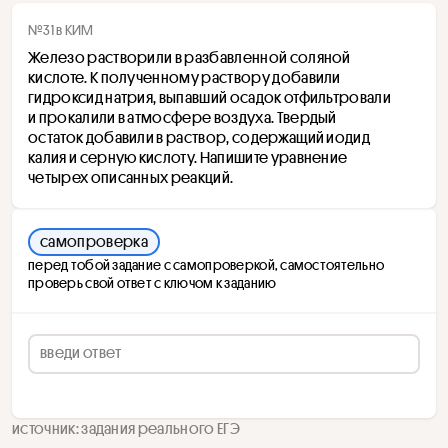
№31 в КИМ
Железо растворили в разбавленной соляной 
кислоте. К полученному раствору добавили 
гидроксид натрия, выпавший осадок отфильтровали 
и прокалили в атмосфере воздуха. Твердый 
остаток добавили в раствор, содержащий иодид 
калия и серную кислоту. Напишите уравнение 
четырех описанных реакций.
самопроверка
перед тобой задание с самопроверкой, самостоятельно
проверь свой ответ с ключом к заданию
источник: задания реального ЕГЭ