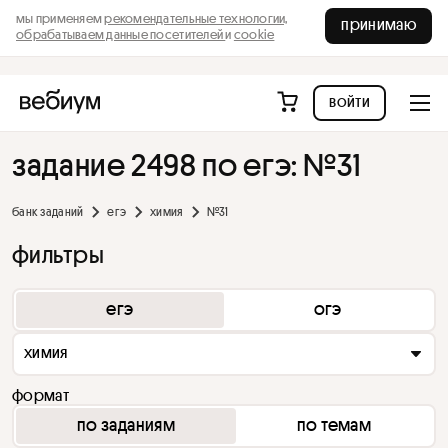
мы применяем
рекомендательные технологии,
принимаю
обрабатываем данные посетителей
и
cookie
войти
задание 2498 по егэ: №31
банк заданий
егэ
химия
№31
фильтры
егэ
огэ
химия
формат
по заданиям
по темам