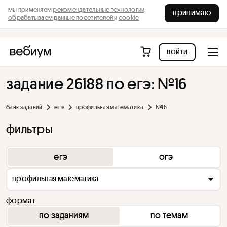
мы применяем
рекомендательные технологии,
принимаю
обрабатываем данные посетителей
и
cookie
войти
задание 26188 по егэ: №16
банк заданий
егэ
профильная математика
№16
фильтры
егэ
огэ
профильная математика
формат
по заданиям
по темам