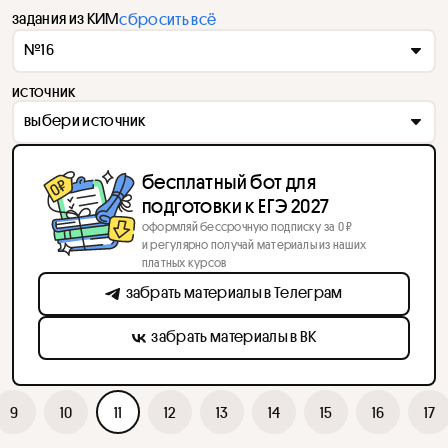
задания из КИМ
сбросить всё
№16
источник
выбери источник
бесплатный бот для
подготовки к ЕГЭ 2027
оформляй бессрочную подписку за 0 ₽
и регулярно получай материалы из наших
платных курсов
забрать материалы в Телеграм
забрать материалы в ВК
9
10
11
12
13
14
15
16
17