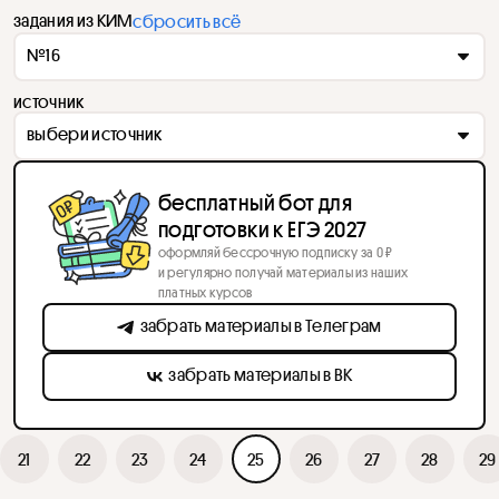
задания из КИМ
сбросить всё
№16
источник
выбери источник
бесплатный бот для
подготовки к ЕГЭ 2027
оформляй бессрочную подписку за 0 ₽
и регулярно получай материалы из наших
платных курсов
забрать материалы в Телеграм
забрать материалы в ВК
21
22
23
24
25
26
27
28
29