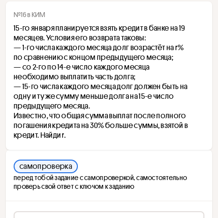
№16 в КИМ
15-го января планируется взять кредит в банке на 19 
месяцев. Условия его возврата таковы: 
— 1-го числа каждого месяца долг возрастёт на r% 
по сравнению с концом предыдущего месяца; 
— со 2-го по 14-е число каждого месяца 
необходимо выплатить часть долга; 
— 15-го числа каждого месяца долг должен быть на 
одну и ту же сумму меньше долга на 15-е число 
предыдущего месяца. 
Известно, что общая сумма выплат после полного 
погашения кредита на 30% больше суммы, взятой в 
кредит. Найди r.
самопроверка
перед тобой задание с самопроверкой, самостоятельно
проверь свой ответ с ключом к заданию