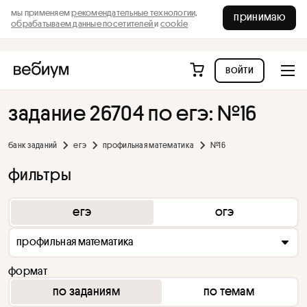
мы применяем
рекомендательные технологии,
принимаю
обрабатываем данные посетителей
и
cookie
войти
задание 26704 по егэ: №16
банк заданий
егэ
профильная математика
№16
фильтры
егэ
огэ
профильная математика
формат
по заданиям
по темам