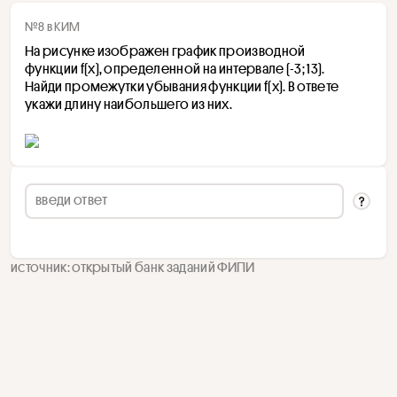
№8 в КИМ
На рисунке изображен график производной 
функции f(x), определенной на интервале (-3; 13). 
Найди промежутки убывания функции f(x). В ответе 
укажи длину наибольшего из них.
источник: открытый банк заданий ФИПИ