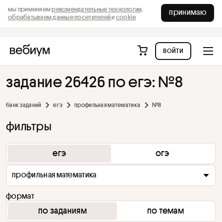
мы применяем
рекомендательные технологии,
принимаю
обрабатываем данные посетителей
и
cookie
войти
задание 26426 по егэ: №8
банк заданий
егэ
профильная математика
№8
фильтры
егэ
огэ
профильная математика
формат
по заданиям
по темам