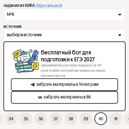
задания из КИМ
сбросить всё
№8
источник
выбери источник
бесплатный бот для
подготовки к ЕГЭ 2027
оформляй бессрочную подписку за 0 ₽
и регулярно получай материалы из наших
платных курсов
забрать материалы в Телеграм
забрать материалы в ВК
34
35
36
37
38
39
40
41