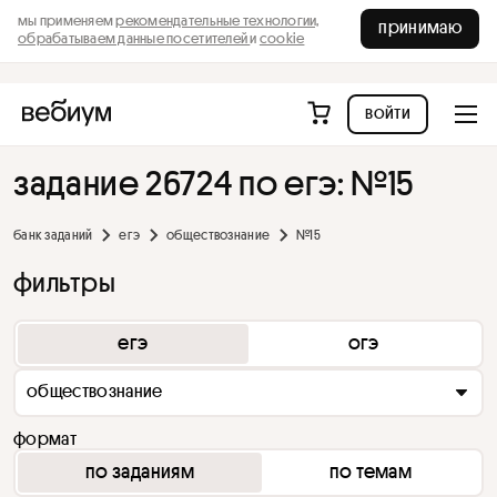
мы применяем
рекомендательные технологии,
принимаю
обрабатываем данные посетителей
и
cookie
войти
задание 26724 по егэ: №15
банк заданий
егэ
обществознание
№15
фильтры
егэ
огэ
обществознание
формат
по заданиям
по темам