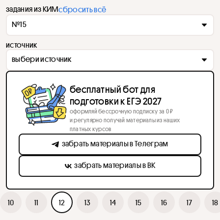
задания из КИМ
сбросить всё
№15
источник
выбери источник
бесплатный бот для
подготовки к ЕГЭ 2027
оформляй бессрочную подписку за 0 ₽
и регулярно получай материалы из наших
платных курсов
забрать материалы в Телеграм
забрать материалы в ВК
10
11
12
13
14
15
16
17
18