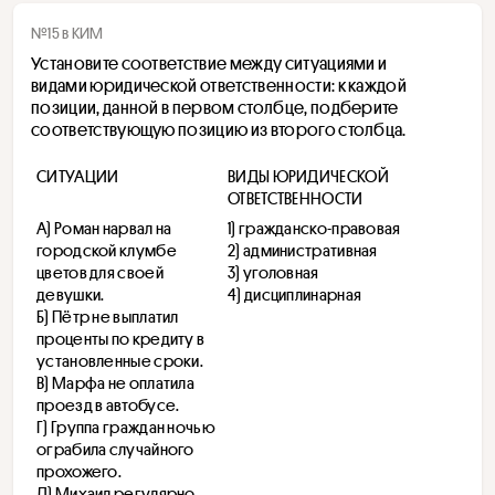
№15 в КИМ
Установите соответствие между ситуациями и 
видами юридической ответственности: к каждой 
позиции, данной в первом столбце, подберите 
соответствующую позицию из второго столбца.
СИТУАЦИИ
ВИДЫ ЮРИДИЧЕСКОЙ 
ОТВЕТСТВЕННОСТИ
А) Роман нарвал на 
1) гражданско-правовая
городской клумбе 
2) административная
цветов для своей 
3) уголовная
девушки.
4) дисциплинарная
Б) Пётр не выплатил 
проценты по кредиту в 
установленные сроки.
В) Марфа не оплатила 
проезд в автобусе.
Г) Группа граждан ночью 
ограбила случайного 
прохожего.
Д) Михаил регулярно 