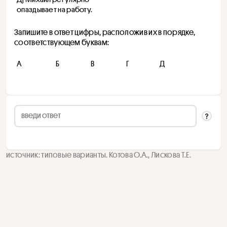
опаздывает на работу.
Запишите в ответ цифры, расположив их в порядке, 
соответствующем буквам:
A
Б
В
Г
Д
источник: типовые варианты. Котова О.А., Лискова Т.Е.