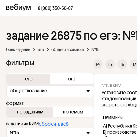
8 (800) 350-60-87
задание 26875 по егэ: №
банк заданий
егэ
обществознание
№15
фильтры
6
7
8
9
10
11
12
13
14
15
16
17
егэ
огэ
№15 в КИМ
обществознание
Установите соот
каждой позиции
формат
второго столбца
по заданиям
по темам
ПРИМЕРЫ
задания из КИМ
сбросить всё
А) Республика 
Б) производстве
№15