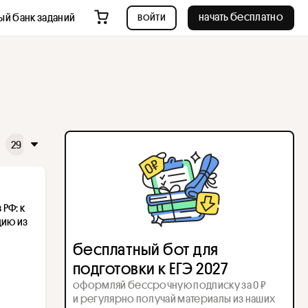
войти
начать бесплатно
ый банк заданий
29
30
31
32
33
34
35
36
37
38
39
Ф: к 
ию из 
бесплатный бот для
подготовки к ЕГЭ 2027
оформляй бессрочную подписку за 0 ₽
и регулярно получай материалы из наших