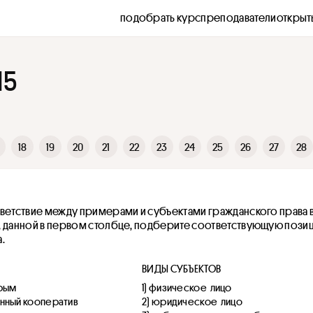
подобрать курс
преподаватели
открыт
15
18
19
20
21
22
23
24
25
26
27
28
ветствие между примерами и субъектами гражданского права в Р
, данной в первом столбце, подберите соответствующую позиц
.
ВИДЫ СУБЪЕКТОВ
Крым
1) физическое  лицо
нный кооператив 
2) юридическое  лицо