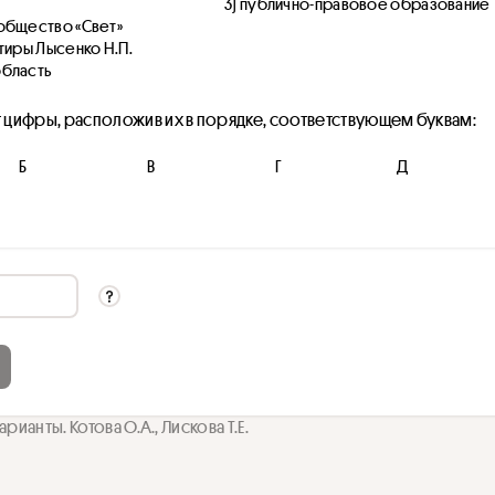
3) публично-правовое образование
общество «Свет»
ртиры Лысенко Н.П.
область
т цифры, расположив их в порядке, соответствующем буквам:
Б
В
Г
Д
рианты. Котова О.А., Лискова Т.Е.