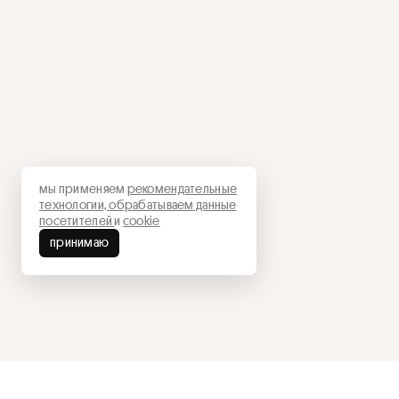
мы применяем
рекомендательные
технологии,
обрабатываем данные
посетителей
и
cookie
принимаю