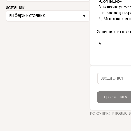
«Солнышко»
В) акционерное 
источник
Г) владелец ква
выбери источник
Д) Московская 
Запишите в отве
А
проверить
источник: типовые ва