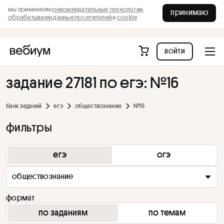
мы применяем
рекомендательные технологии,
принимаю
обрабатываем данные посетителей
и
cookie
войти
задание 27181 по егэ: №16
банк заданий
егэ
обществознание
№16
фильтры
егэ
огэ
обществознание
формат
по заданиям
по темам