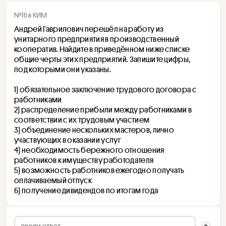
№16 в КИМ
Андрей Гаврилович перешёл на работу из 
унитарного предприятия в производственный 
кооператив. Найдите в приведённом ниже списке 
общие черты этих предприятий. Запишите цифры, 
под которыми они указаны.
1) обязательное заключение трудового договора с 
работниками
2) распределение прибыли между работниками в 
соответствии с их трудовым участием
3) объединение нескольких мастеров, лично 
участвующих в оказании услуг
4) необходимость бережного отношения 
работников к имуществу работодателя
5) возможность работников ежегодно получать 
оплачиваемый отпуск
6) получение дивидендов по итогам года