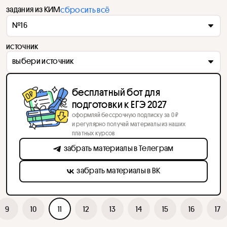
задания из КИМ
сбросить всё
№16
источник
выбери источник
бесплатный бот для
подготовки к ЕГЭ 2027
оформляй бессрочную подписку за 0 ₽
и регулярно получай материалы из наших
платных курсов
забрать материалы в Телеграм
забрать материалы в ВК
9
10
11
12
13
14
15
16
17