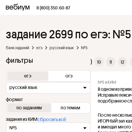
8 (800) 350-60-87
задание 2699 по егэ: №5
банк заданий
егэ
русский язык
№5
фильтры
2
3
4
5
6
7
8
9
10
11
12
егэ
огэ
№5 в КИМ
русский язык
В одном из прив
Исправьте лекси
формат
подобранное сл
по заданиям
по темам
После нескольки
задания из КИМ
сбросить всё
ИГОРНЫЙ зал ка
и вмещал много
№5