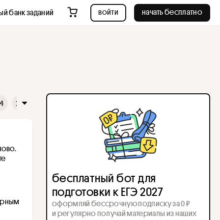
войти
начать бесплатно
ый банк заданий
4
25
26
27
28
29
30
31
32
33
34
3
ово. 
е 
бесплатный бот для
подготовки к ЕГЭ 2027
орным 
оформляй бессрочную подписку за 0 ₽
и регулярно получай материалы из наших