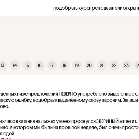
подобрать курс
преподаватели
открыт
13
14
15
16
17
18
19
20
21
22
23
2
едённых ниже предложений НЕВЕРНО употреблено выделенное сл
ческую ошибку, подобрав к выделенному слову пароним. Запишит
ово.
х часов катания на лыжах у меня проснулся ЗВЕРИНЫЙ аппетит.
зино, в котором мы были на прошлой неделе, был очень прост
 людей.