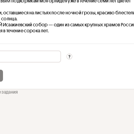
ВЫМ подкормкам моя орхидея уже в течение семи лет цветет 
 оставшиеся на листьях после ночной грозы, красиво блестели
 солнца.
 Исаакиевский собор — один из самых крупных храмов России
 в течение сорока лет.
е задания