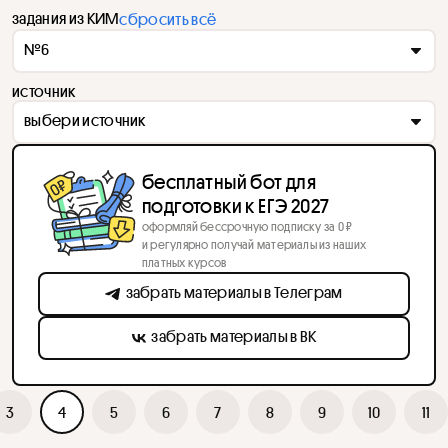
задания из КИМ
сбросить всё
№6
источник
выбери источник
бесплатный бот для
подготовки к ЕГЭ 2027
оформляй бессрочную подписку за 0 ₽
и регулярно получай материалы из наших
платных курсов
забрать материалы в Телеграм
забрать материалы в ВК
3
4
5
6
7
8
9
10
11