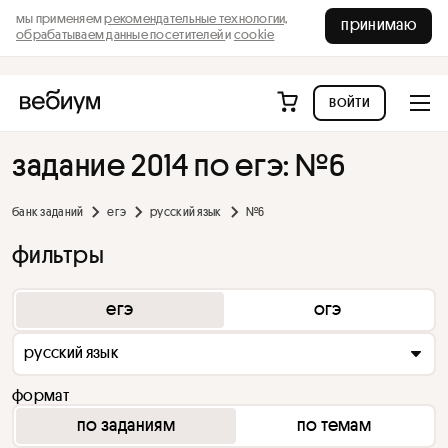
мы применяем
рекомендательные технологии,
принимаю
обрабатываем данные посетителей
и
cookie
войти
задание 2014 по егэ: №6
банк заданий
егэ
русский язык
№6
фильтры
егэ
огэ
русский язык
формат
по заданиям
по темам