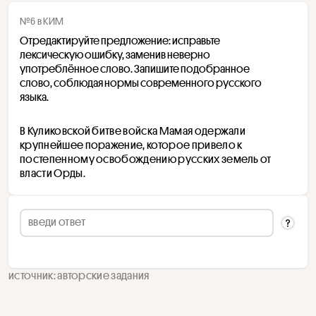
№6 в КИМ
Отредактируйте предложение: исправьте 
лексическую ошибку, заменив неверно 
употреблённое слово. Запишите подобранное 
слово, соблюдая нормы современного русского 
языка.
В Куликовской битве войска Мамая одержали 
крупнейшее поражение, которое привело к 
постепенному освобождению русских земель от 
власти Орды.
источник: авторские задания