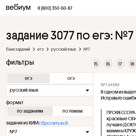
8 (800) 350-60-87
задание 3077 по егэ: №7
банк заданий
егэ
русский язык
№7
фильтры
8
9
10
11
12
13
14
15
16
17
18
егэ
огэ
№7 в КИМ
русский язык
В одном из выде
Исправьте ошибк
формат
по заданиям
по темам
ПРОФЕССОРА
красивые СВ
задания из КИМ
сбросить всё
лучшие ДОК
мамины КРУЖ
№7