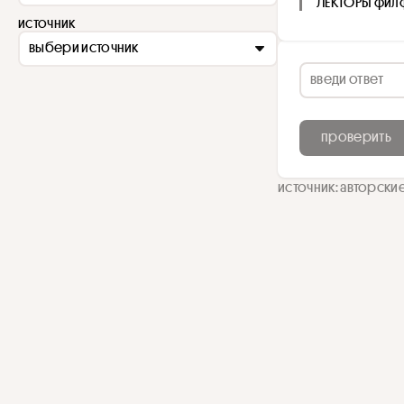
ЛЕКТОРЫ фил
источник
выбери источник
проверить
источник: авторски