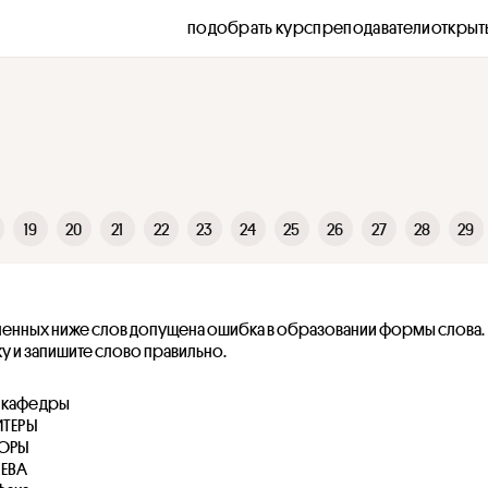
подобрать курс
преподаватели
открыт
19
20
21
22
23
24
25
26
27
28
29
ленных ниже слов допущена ошибка в образовании формы слова. 
у и запишите слово правильно.
 кафедры
ИТЕРЫ
ТОРЫ
ЕВА