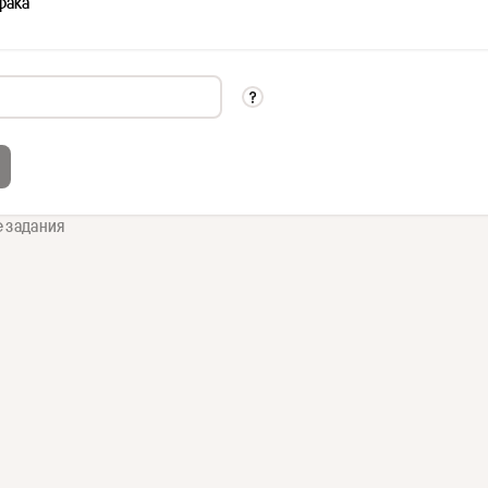
фака
е задания