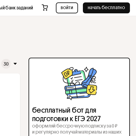
войти
начать бесплатно
ый банк заданий
30
31
32
33
34
35
36
37
38
39
40
бесплатный бот для
подготовки к ЕГЭ 2027
оформляй бессрочную подписку за 0 ₽
и регулярно получай материалы из наших