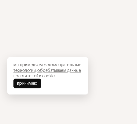
мы применяем
рекомендательные
технологии,
обрабатываем данные
посетителей
и
cookie
принимаю