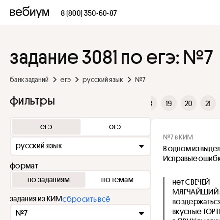
8 (800) 350-60-87
задание 3081 по егэ: №7
банк заданий
егэ
русский язык
№7
фильтры
11
12
13
14
15
16
17
18
19
20
21
егэ
огэ
№7 в КИМ
русский язык
В одном из выде
Исправьте ошибк
формат
по заданиям
по темам
нет СВЕЧЕЙ
МЯГЧАЙШИЙ 
задания из КИМ
сбросить всё
воздержатьс
вкусные ТОР
№7