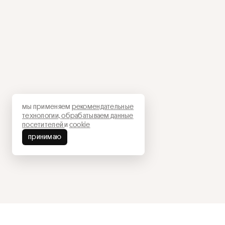
мы применяем
рекомендательные
технологии,
обрабатываем данные
посетителей
и
cookie
принимаю