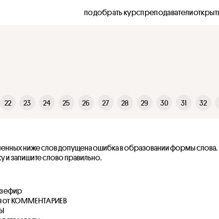
подобрать курс
преподаватели
открыт
22
23
24
25
26
27
28
29
30
31
32
ленных ниже слов допущена ошибка в образовании формы слова. 
у и запишите слово правильно.
зефир
я от КОММЕНТАРИЕВ
ТЫ