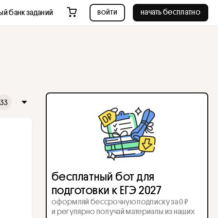
войти
начать бесплатно
ый банк заданий
33
34
35
36
37
38
39
40
41
42
43
4
бесплатный бот для
подготовки к ЕГЭ 2027
оформляй бессрочную подписку за 0 ₽
и регулярно получай материалы из наших