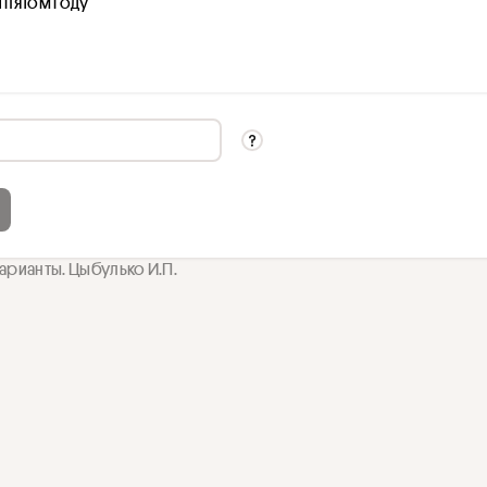
 пятом году
варианты. Цыбулько И.П.