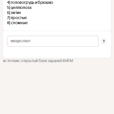
4) ﻿﻿﻿головогрудь и брюшко
5) целлюлоза
6) хитин
7) простые
8) сложные
источник: открытый банк заданий ФИПИ