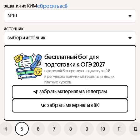
задания из КИМ
сбросить всё
№10
источник
выбери источник
бесплатный бот для
подготовки к ОГЭ 2027
оформляй бессрочную подписку за 0 ₽
и регулярно получай материалы из наших
платных курсов
забрать материалы в Телеграм
забрать материалы в ВК
4
5
6
7
8
9
10
11
12