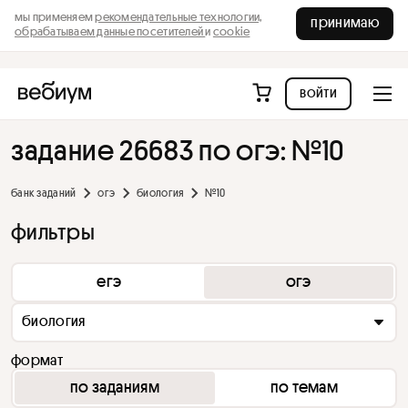
мы применяем
рекомендательные технологии,
принимаю
обрабатываем данные посетителей
и
cookie
войти
задание 26683 по огэ: №10
банк заданий
огэ
биология
№10
фильтры
егэ
огэ
биология
формат
по заданиям
по темам