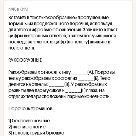
№10 в КИМ
Вставьте в текст «Ракообразные» пропущенные 
термины из предложенного перечня, используя 
для этого цифровые обозначения. Запишите в текст 
цифры выбранных ответов, а затем получившуюся 
последовательность цифр (по тексту) впишите в 
поле ответа.
РАКООБРАЗНЫЕ
Ракообразных относят к типу _____(A). Покровы 
тела у ракообразных состоят из _____(Б). Тело 
делится на отделы: _____(В). У ракообразных 
развиты две пары усиков и _____(Г) глаза. На 
отделах тела расположены парные конечности.
Перечень терминов:
1) беспозвоночные
2) членистоногие
3) ﻿﻿﻿голова, грудь и брюшко