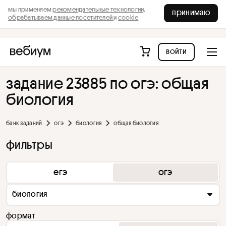
мы применяем
рекомендательные технологии,
принимаю
обрабатываем данные посетителей
и
cookie
войти
задание 23885 по огэ: общая
биология
банк заданий
огэ
биология
общая биология
фильтры
егэ
огэ
биология
формат