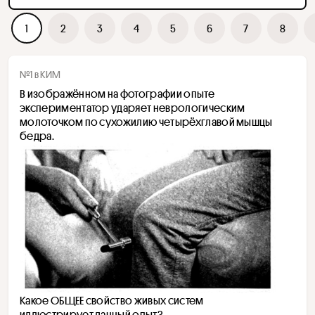
1
2
3
4
5
6
7
8
№1 в КИМ
В изображённом на фотографии опыте 
экспериментатор ударяет неврологическим 
молоточком по сухожилию четырёхглавой мышцы 
бедра. 
Какое ОБЩЕЕ свойство живых систем 
иллюстрирует данный опыт? 