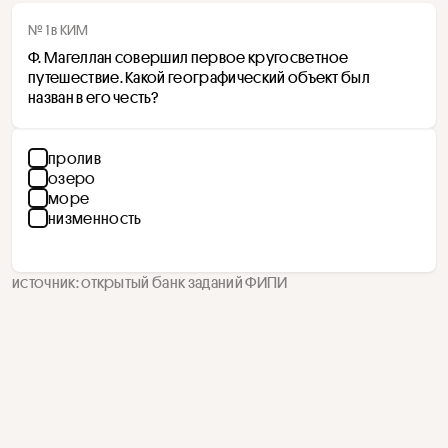
№ 1 в КИМ
Ф. Магеллан совершил первое кругосветное 
путешествие. Какой географический объект был 
назван в его честь?
пролив
озеро
море
низменность
источник: открытый банк заданий ФИПИ