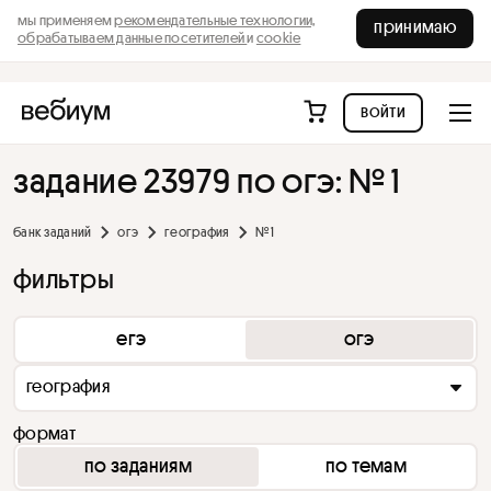
мы применяем
рекомендательные технологии,
принимаю
обрабатываем данные посетителей
и
cookie
войти
задание 23979 по огэ: № 1
банк заданий
огэ
география
№ 1
фильтры
егэ
огэ
география
формат
по заданиям
по темам