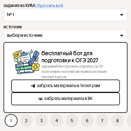
задания из КИМ
сбросить всё
№ 1
источник
выбери источник
бесплатный бот для
подготовки к ОГЭ 2027
оформляй бессрочную подписку за 0 ₽
и регулярно получай материалы из наших
платных курсов
забрать материалы в Телеграм
забрать материалы в ВК
1
2
3
4
5
6
7
8