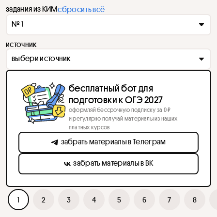
задания из КИМ
сбросить всё
№ 1
источник
выбери источник
бесплатный бот для
подготовки к ОГЭ 2027
оформляй бессрочную подписку за 0 ₽
и регулярно получай материалы из наших
платных курсов
забрать материалы в Телеграм
забрать материалы в ВК
1
2
3
4
5
6
7
8