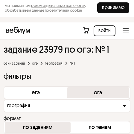
мы применяем
рекомендательные технологии,
принимаю
обрабатываем данные посетителей
и
cookie
войти
задание 23979 по огэ: № 1
банк заданий
огэ
география
№ 1
фильтры
егэ
огэ
география
формат
по заданиям
по темам