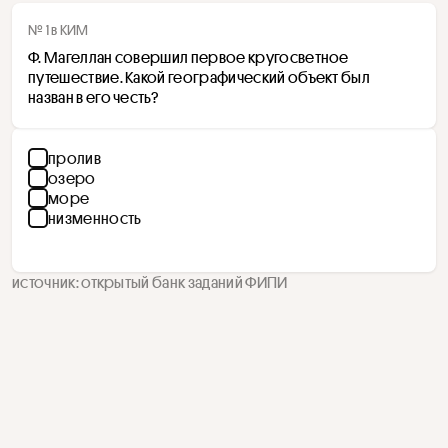
№ 1 в КИМ
Ф. Магеллан совершил первое кругосветное 
путешествие. Какой географический объект был 
назван в его честь?
пролив
озеро
море
низменность
источник: открытый банк заданий ФИПИ