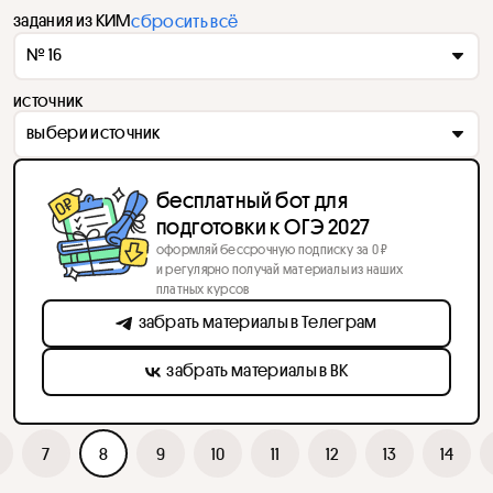
задания из КИМ
сбросить всё
№ 16
источник
выбери источник
бесплатный бот для
подготовки к ОГЭ 2027
оформляй бессрочную подписку за 0 ₽
и регулярно получай материалы из наших
платных курсов
забрать материалы в Телеграм
забрать материалы в ВК
7
8
9
10
11
12
13
14