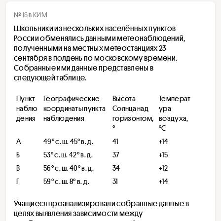
№ 16 в КИМ
Школьники из нескольких населённых пунктов 
России обменялись данными метеонаблюдений, 
полученными на местных метеостанциях 23 
сентября в полдень по московскому времени. 
Собранные ими данные представлены в 
следующей таблице.
Пункт 
Географические 
Высота 
Температ
наблю
координаты пункта 
Солнца над 
ура 
дения
наблюдения
горизонтом, 
воздуха, 
°
°С
А
​49° с. ш. 45° в. д.
41
+14
Б
53° с. ш. 42° в. д.
37
+15
В
​56° с. ш. 40° в. д. ​
34
+12
Г
59° с. ш. 8° в. д.
31
+14
Учащиеся проанализировали собранные данные в 
целях выявления зависимости между 