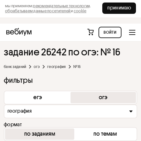
мы применяем
рекомендательные технологии,
принимаю
обрабатываем данные посетителей
и
cookie
войти
задание 26242 по огэ: № 16
банк заданий
огэ
география
№ 16
фильтры
егэ
огэ
география
формат
по заданиям
по темам