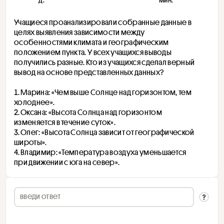
Учащиеся проанализировали собранные данные в 
целях выявления зависимости между 
особенностями климата и географическим 
положением пункта. У всех учащихся выводы 
получились разные. Кто из учащихся сделал верный 
вывод на основе представленных данных?
Марина: «Чем выше Солнце над горизонтом, тем 
холоднее».
Оксана: «Высота Солнца над горизонтом 
изменяется в течение суток».
Олег: «Высота Солнца зависит от географической 
широты».
Владимир: «Температура воздуха уменьшается 
при движении с юга на север».