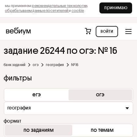
мы применяем
рекомендательные технологии,
принимаю
обрабатываем данные посетителей
и
cookie
войти
задание 26244 по огэ: № 16
банк заданий
огэ
география
№ 16
фильтры
егэ
огэ
география
формат
по заданиям
по темам