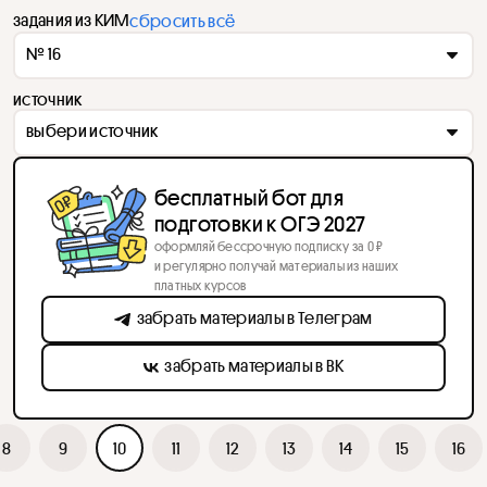
задания из КИМ
сбросить всё
№ 16
источник
выбери источник
бесплатный бот для
подготовки к ОГЭ 2027
оформляй бессрочную подписку за 0 ₽
и регулярно получай материалы из наших
платных курсов
забрать материалы в Телеграм
забрать материалы в ВК
8
9
10
11
12
13
14
15
16