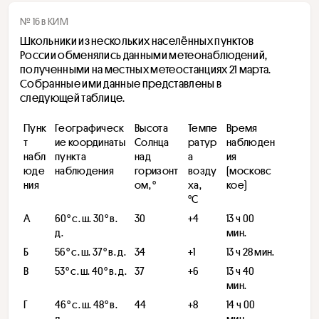
№ 16 в КИМ
Школьники из нескольких населённых пунктов 
России обменялись данными метеонаблюдений, 
полученными на местных метеостанциях 21 марта. 
Собранные ими данные представлены в 
следующей таблице.
Пунк
Географическ
Высота 
Темпе
Время 
т 
ие координаты 
Солнца 
ратур
наблюден
набл
пункта 
над 
а 
ия 
юде
наблюдения
горизонт
возду
(московс
ния
ом, °
ха,
кое)
°С
А
​60° с. ш. 30° в. 
30
+4
13 ч 00 
д.
мин.
Б
56° с. ш. 37° в. д.
34
+1
13 ч 28 мин.
В
​53° с. ш. 40° в. д. 
37
+6
13 ч 40 
мин.
Г
46° с. ш. 48° в. 
44
+8
14 ч 00 
д.
мин.