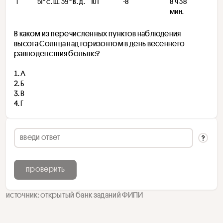
Г
51° с. ш. 39° в. д.
101
-8
8 ч 38 
мин.
В каком из перечисленных пунктов наблюдения 
высота Солнца над горизонтом в день весеннего 
равноденствия больше?
А
Б
В
Г
проверить
источник: открытый банк заданий ФИПИ