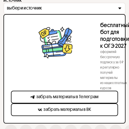
источник
выбери источник
бесплатны
бот для
подготовк
к ОГЭ 2027
оформляй
бессрочную
подписку за 0 ₽
и регулярно
получай
материалы
из наших платных
курсов
забрать материалы в Телеграм
забрать материалы в ВК