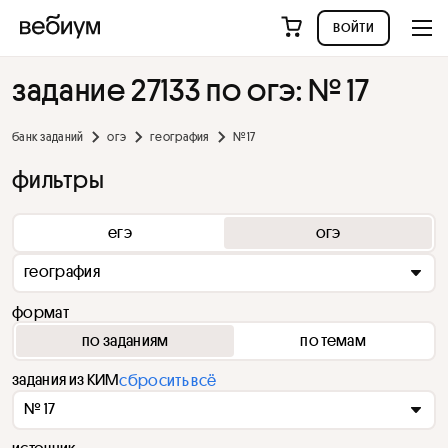
войти
задание 27133 по огэ: № 17
банк заданий
огэ
география
№ 17
фильтры
егэ
огэ
география
формат
по заданиям
по темам
задания из КИМ
сбросить всё
№ 17