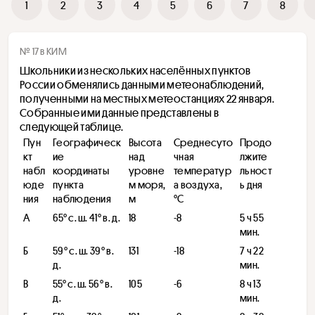
1
2
3
4
5
6
7
8
№ 17 в КИМ
Школьники из нескольких населённых пунктов 
России обменялись данными метеонаблюдений, 
полученными на местных метеостанциях 22 января. 
Собранные ими данные представлены в 
следующей таблице.
Пун
Географическ
Высота 
Среднесуто
Продо
кт 
ие 
над 
чная 
лжите
набл
координаты 
уровне
температур
льност
юде
пункта 
м моря, 
а воздуха, 
ь дня
ния
наблюдения
м
°С
А
​65° с. ш. 41° в. д.
18
-8
5 ч 55 
мин.
Б
59° с. ш. 39° в. 
131
-18
7 ч 22 
д.
мин.
В
​55° с. ш. 56° в. 
105
-6
8 ч 13 
д. ​
мин.