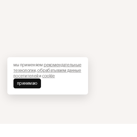
мы применяем
рекомендательные
технологии,
обрабатываем данные
посетителей
и
cookie
принимаю