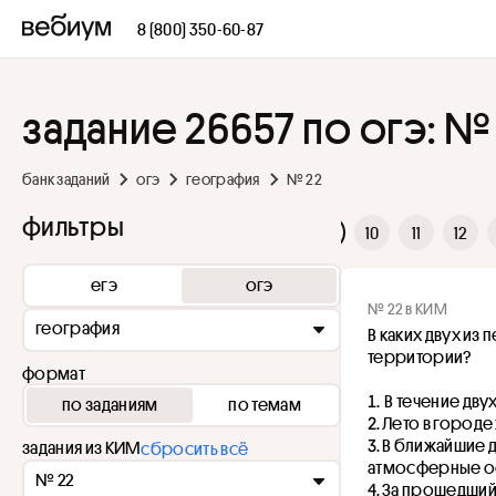
8 (800) 350-60-87
задание 26657 по огэ: №
банк заданий
огэ
география
№ 22
фильтры
2
3
4
5
6
7
8
9
10
11
12
егэ
огэ
№ 22 в КИМ
география
В каких двух из
территории? 
формат
 В течение дв
по заданиям
по темам
Лето в городе
В ближайшие д
задания из КИМ
сбросить всё
атмосферные ос
№ 22
За прошедший 