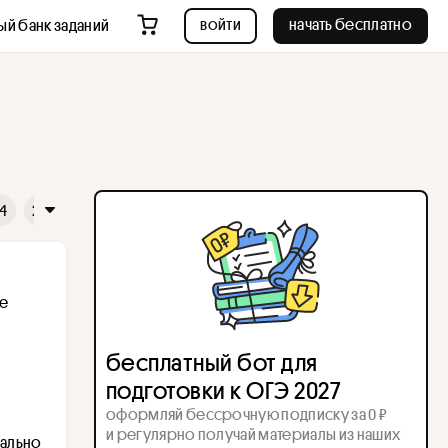
войти
начать бесплатно
ый банк заданий
4
25
26
27
28
29
30
31
32
33
34
3
е 
бесплатный бот для
подготовки к ОГЭ 2027
оформляй бессрочную подписку за 0 ₽
и регулярно получай материалы из наших
ально 