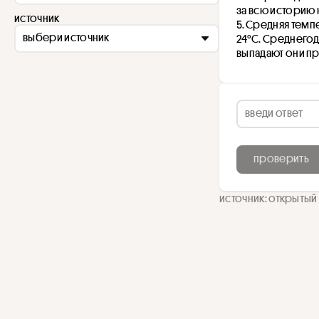
за всю историю 
источник
Средняя темпе
выбери источник
24°C. Среднегод
выпадают они п
проверить
источник: открытый