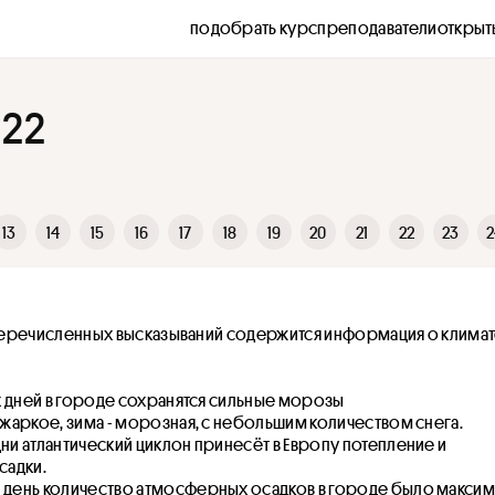
подобрать курс
преподаватели
открыт
 22
13
14
15
16
17
18
19
20
21
22
23
2
 перечисленных высказываний содержится информация о климат
ух дней в городе сохранятся сильные морозы
 жаркое, зима - морозная, с небольшим количеством снега. 
ни атлантический циклон принесёт в Европу потепление и 
адки. 
день количество атмосферных осадков в городе было максим