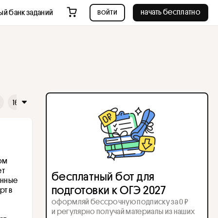
войти
начать бесплатно
ый банк заданий
16
17
18
19
20
21
22
23
24
25
26
ом 
т 
бесплатный бот для
нные 
подготовки к ОГЭ 2027
т в 
оформляй бессрочную подписку за 0 ₽
и регулярно получай материалы из наших