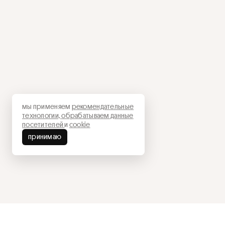
мы применяем
рекомендательные
технологии,
обрабатываем данные
посетителей
и
cookie
принимаю