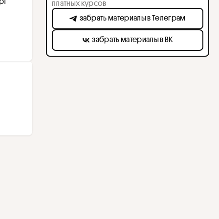
т 
платных курсов
забрать материалы в Телеграм
забрать материалы в ВК