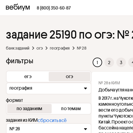
8 (800) 350-60-87
задание 25190 по огэ: №
банк заданий
огэ
география
№ 28
фильтры
1
2
3
егэ
огэ
№ 28 в КИМ
география
Добыча угля на
В 2017 г. на Чук
формат
каменноугольном
по заданиям
по темам
вести его добы
пункты Чукотског
задания из КИМ
сбросить всё
Китай. Проект 
бассейна нацел
№ 28