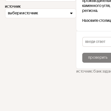
производительно
каменного угля,
источник
региона.
выбери источник
Назовите столиц
проверить
источник: банк зада