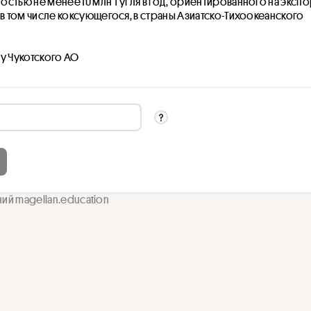
стью не менее 10 млн т угля в год, ориентированного на экспор
 в том числе коксующегося, в страны Азиатско-Тихоокеанского 
у Чукотского АО
ний magellan.education