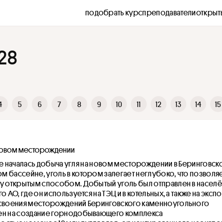
подобрать курс
преподаватели
открыт
 28
4
5
6
7
8
9
10
11
12
13
14
15
 новом месторождении
отке началась добыча угля на новом месторождении в Беринговск
 бассейне, уголь в котором залегает неглубоко, что позволяе
чу открытым способом. Добытый уголь был отправлен в населё
о АО, где он используется на ТЭЦ и в котельных, а также на экспор
освоения месторождений Беринговского каменноугольного 
ен на создание горнодобывающего комплекса 