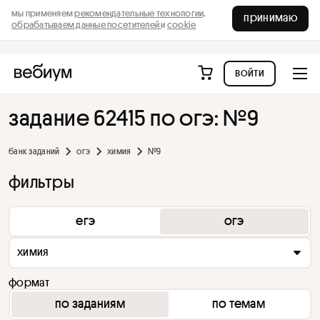
мы применяем
рекомендательные технологии,
принимаю
обрабатываем данные посетителей
и
cookie
войти
задание 62415 по огэ: №9
банк заданий
огэ
химия
№9
фильтры
егэ
огэ
химия
формат
по заданиям
по темам