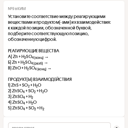
№9 в КИМ
Установите соответствие между реагирующими 
веществами и продуктом(-ами) их взаимодействия: 
к каждой позиции, обозначенной буквой, 
подберите соответствующую позицию, 
обозначенную цифрой.
РЕАГИРУЮЩИЕ ВЕЩЕСТВА
А) Zn + H
SO
 →
2
4 (конц)
Б) Zn + H
SO
 →
2
4 (разб)
В) ZnO + H
SO
 →
2
4 (конц)
ПРОДУКТ(Ы) ВЗАИМОДЕЙСТВИЯ
1) ZnS + SO
 + H
O
2
2
2) ZnSO
+ SO
 + H
O
4 
2
2
3) ZnSO
+ H
4 
2
4) ZnSO
+ H
O
4 
2
5) ZnSO
+ SO
 + H
4 
2
2